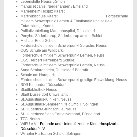
Lebenshilfe Neuss gGmbh
manus et canis, Niederlangen / Emsland
Marienheim Hospiz Kaarst
Martinusschule Kaarst Förderschule
mit dem Schwerpunkt Lernen & Emotionale und soziale
Entwicklung, Kaarst
Palliativabteilung Marienhospital, Düsseldorf
Ponyhof Süderbrarup, Süderbrarup an der Schlei
Michael-Ende-Schule,
Förderschule mit dem Schwerpunkt Sprache, Neuss
OGS Schule am Wildpark,
Förderschule mit dem Schwerpunkt Lernen, Neuss
OGS Herbert Karrenberg Schule,
Förderschule mit dem Schwerpunkt Lernen, Neuss
Sana Seniorenheim, Düsseldorf-Benrath
Schule am Nordpark,
Förderschule mit dem Schwerpunkt geistige Entwicklung, Neuss
SOS Kinderdorf Düsseldorf
Stadtbibliothek Neuss
Stadt Düsseldorf Umweltamt
St. Augustinus-Kliniken, Neuss
St. Augustinus-Seniorenhilfe gGmbH, Solingen
St. Hubertus-Grundschule, Neuss
St. Hubertusstift des Caritasverband, Düsseldorf
TZG, Neuss
VdFU e.V. -
Freunde und Unterstützer der Kinderhospizarbeit
Düsseldorf e.V.
Wilhelm Hartschen Schule, Solingen