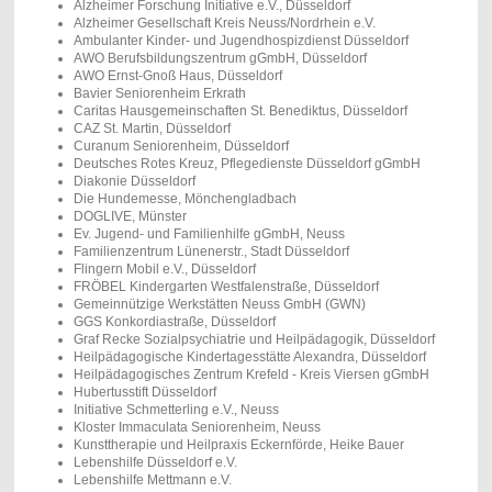
Alzheimer Forschung Initiative e.V., Düsseldorf
Alzheimer Gesellschaft Kreis Neuss/Nordrhein e.V.
Ambulanter Kinder- und Jugendhospizdienst Düsseldorf
AWO Berufsbildungszentrum gGmbH, Düsseldorf
AWO Ernst-Gnoß Haus, Düsseldorf
Bavier Seniorenheim Erkrath
Caritas Hausgemeinschaften St. Benediktus, Düsseldorf
CAZ St. Martin, Düsseldorf
Curanum Seniorenheim, Düsseldorf
Deutsches Rotes Kreuz, Pflegedienste Düsseldorf gGmbH
Diakonie Düsseldorf
Die Hundemesse, Mönchengladbach
DOGLIVE, Münster
Ev. Jugend- und Familienhilfe gGmbH, Neuss
Familienzentrum Lünenerstr., Stadt Düsseldorf
Flingern Mobil e.V., Düsseldorf
FRÖBEL Kindergarten Westfalenstraße, Düsseldorf
Gemeinnützige Werkstätten Neuss GmbH (GWN)
GGS Konkordiastraße, Düsseldorf
Graf Recke Sozialpsychiatrie und Heilpädagogik, Düsseldorf
Heilpädagogische Kindertagesstätte Alexandra, Düsseldorf
Heilpädagogisches Zentrum Krefeld - Kreis Viersen gGmbH
Hubertusstift Düsseldorf
Initiative Schmetterling e.V., Neuss
Kloster Immaculata Seniorenheim, Neuss
Kunsttherapie und Heilpraxis Eckernförde, Heike Bauer
Lebenshilfe Düsseldorf e.V.
Lebenshilfe Mettmann e.V.