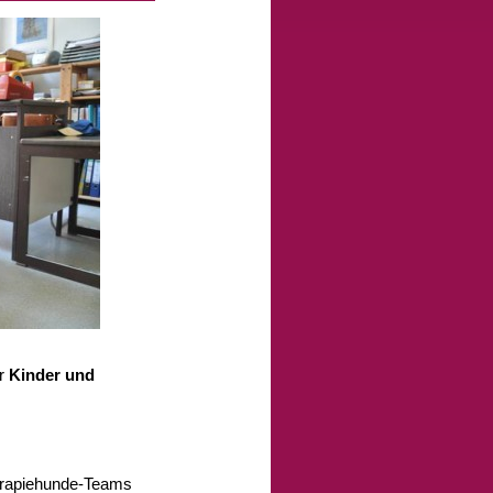
r
Kinder und
erapiehunde-Teams