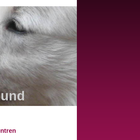
hund
ntren