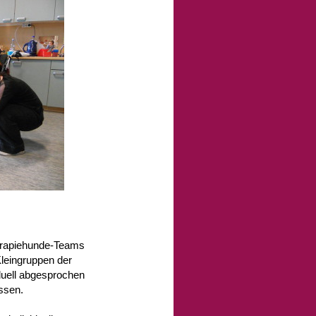
erapiehunde-Teams
Kleingruppen der
iduell abgesprochen
ssen.