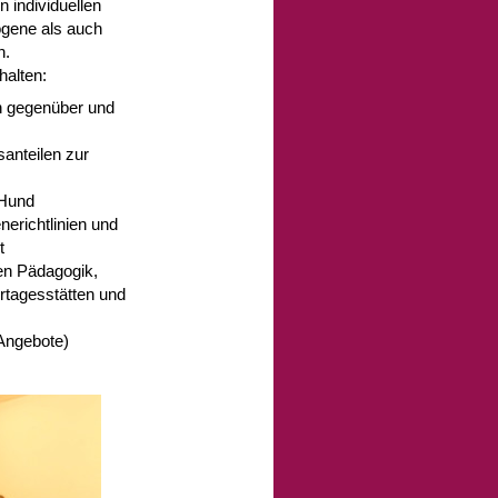
n individuellen
ogene als auch
n.
halten:
n gegenüber und
anteilen zur
 Hund
nerichtlinien und
t
zen Pädagogik,
rtagesstätten und
Angebote)