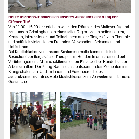
Heute feierten wir anlässlich unseres Jubiläums einen Tag der
Offenen Tür!
Von 11.00 - 15.00 Uhr erlebten wir in den Räumen des Malteser Jugend-
zentrums in Grimlinghausen einen tollenTag mit vielen netten Leuten,
Kennern, Interessierten und Teilnehmern an der Tiergestützten Therapie
und natürlich vielen lieben Freunden, Verwandten, Bekannten und
HelferInnen.
Bei Köstlichkeiten von unserer Schlemmermeile konnten sich die
Besucher über tiergestützte Therapie mit Hunden informieren und bei
Vorführungen und Mitmachaktionen einen Einblick über Hunde bei der
Arbeit erhalten. Der Klang-Raum lud zu entspannenden Momenten mit
Klangschalen ein. Und im Innen- und Außenbereich des
Jugendzentrums gab es viele Möglichkeiten zum Verweilen und für nette
Gespräche.