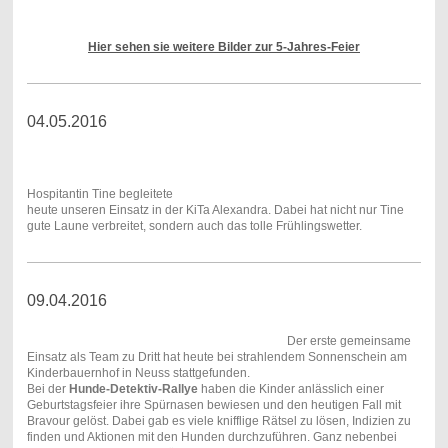
Hier sehen sie weitere Bilder zur 5-Jahres-Feier
04.05.2016
Hospitantin Tine begleitete
heute unseren Einsatz in der KiTa Alexandra. Dabei hat nicht nur Tine
gute Laune verbreitet, sondern auch das tolle Frühlingswetter.
09.04.2016
Der erste gemeinsame
Einsatz als Team zu Dritt hat heute bei strahlendem Sonnenschein am
Kinderbauernhof in Neuss stattgefunden.
Bei der
Hunde-Detektiv-Rallye
haben die Kinder anlässlich einer
Geburtstagsfeier ihre Spürnasen bewiesen und den heutigen Fall mit
Bravour gelöst. Dabei gab es viele knifflige Rätsel zu lösen, Indizien zu
finden und Aktionen mit den Hunden durchzuführen. Ganz nebenbei