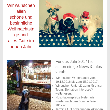
Wir wünschen
allen
schöne und
besinnliche
Weihnachtsta
ge und
alles Gute im
neuen Jahr.
Für das Jahr 2017 hier
schon einige News & Infos
vorab:
Wir machen Winterpause vom
19.12.2016 bis zum 15.01.2017.
Wir suchen Unterstützung für unser
Team. Sie haben Interesse?
weiterlesen...
Hospitationsplätze bieten wir
wieder nach den Sommerferien
2017 an.
Termine für Fortbildungen, Aktionen