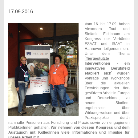
17.09.2016
Vom 16. bis 17.09. haben
Alexandra Taut und
Stefanie Eichbaum am
Kongress der Verbände
ESAAT und ISAAT in
Hannover teilgenommen.
Unter dem Thema
`Tiergestützte
Interventionen - ein
innovatives Berufsfeld
etabliert sich`
wurden
Vorträge und Workshops
über die aktuellen
Entwicklungen der tier-
gestützten Arbeit in Europa
und Deutschland, zu
neuen Studien-
ergebnissen über
Wirkungsweisen und über
Praxisprojekte durch
namhafte Personen aus Forschung und Praxis sowie von engagierten
PraktikerInnen gehalten.
Wir nehmen von diesem Kongress und dem
Austausch mit KollegInnen viele Informationen und Impulse für
unsere Arbeit mit.