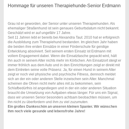
Hommage für unseren Therapiehunde-Senior Erdmann
Grau ist er geworden, der Senior unter unseren Therapiehunden. Als
ehemaliger Straßenhund ist sein genaues Geburtsdatum nicht bekannt.
Geschätzt wird er auf ungefähr 17 Jahre.
Seit 11 Jahren lebt er bereits bei Alexandra Taut. 2010 hat er erfolgreich
die Ausbildung zum Therapiehund bestanden. Im gleichen Jahr haben
die beiden ihre ersten Einsätze in einer Förderschule für geistige
Entwicklung absolviert. Seit seinem ersten Einsatz ist Erdmann mit
vollem Engagement dabei. Wenn die Einsatztasche gepackt wird, hält
ihn auch in seinem Alter nichts mehr im Körbchen. Am Einsatzort steigt er
immer fröhlich aus dem Auto und in den Einrichtungen zeigt er direkt mit
dem Eintreten seine volle Präsenz. Ja, für einen Hund in seinem Alter
zeigt er noch viel physische und psychische Fitness, dennoch meldet
sich an der ein oder anderen Stelle inzwischen sein Alter. Manchmal
scheinen die Ohren nicht mehr alles mit zu bekommen, sein
Schlafbedürfnis ist angestiegen und in der ein oder anderen Situation
braucht die Umsetzung von Aufgaben etwas länger. Für uns ein Signal,
dass wir unseren Senior besonders achtsam beobachten müssen, um
ihn nicht zu überfordern und ihm zu viel zuzumuten.
Ein großes Dankeschön an unseren kleinen Spanier. Wir wünschen
ihm noch viele gesunde und lebensfrohe Jahre!