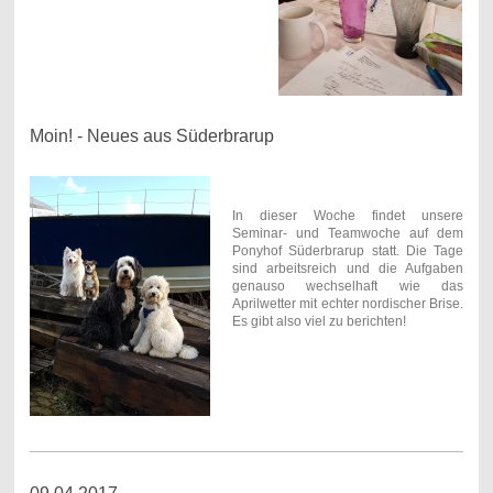
Moin! - Neues aus Süderbrarup
In dieser Woche findet unsere
Seminar- und Teamwoche auf dem
Ponyhof Süderbrarup statt. Die Tage
sind arbeitsreich und die Aufgaben
genauso wechselhaft wie das
Aprilwetter mit echter nordischer Brise.
Es gibt also viel zu berichten!