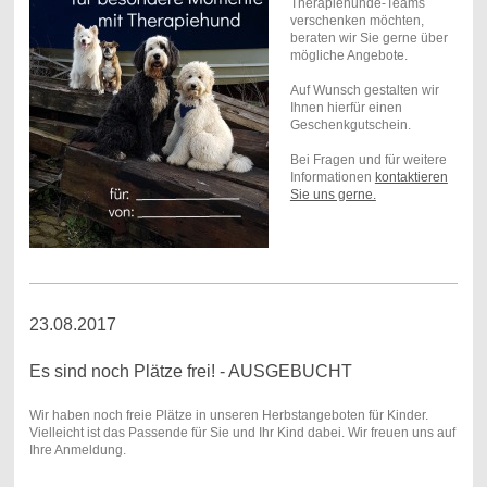
Therapiehunde-Teams
verschenken möchten,
beraten wir Sie gerne über
mögliche Angebote.
Auf Wunsch gestalten wir
Ihnen hierfür einen
Geschenkgutschein.
Bei Fragen und für weitere
Informationen
kontaktieren
Sie uns gerne.
23.08.2017
Es sind noch Plätze frei! - AUSGEBUCHT
Wir haben noch freie Plätze in unseren Herbstangeboten für Kinder.
Vielleicht ist das Passende für Sie und Ihr Kind dabei. Wir freuen uns auf
Ihre Anmeldung.