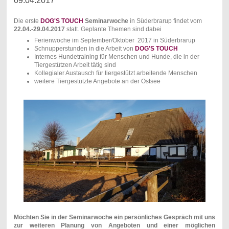
09.04.2017
Die erste
DOG'S TOUCH
Seminarwoche
in Süderbrarup findet vom
22.04.-29.04.2017
statt. Geplante Themen sind dabei
Ferienwoche im September/Oktober 2017 in Süderbrarup
Schnupperstunden in die Arbeit von
DOG'S TOUCH
Internes Hundetraining für Menschen und Hunde, die in der
Tiergestützen Arbeit tätig sind
Kollegialer Austausch für tiergestützt arbeitende Menschen
weitere Tiergestützte Angebote an der Ostsee
Möchten Sie in der Seminarwoche ein persönliches Gespräch mit uns
zur weiteren Planung von Angeboten und einer möglichen