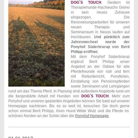
DOG´S TOUCH
. Gestern ist
Therapiehunde-Nachwuchs Gismo
in sein neues Zuhause
eingezogen. Die
Renovierungsarbeiten für unseren
neuen Therapie- und
Seminarraum in Neuss laufen auf
Hochtouren.
Und pünktlich zum
Jahreswechsel wurde der
Ponyhof Süderbrarup von Berit
Philipp eröffnet.
Mit dem Ponyhof Süderbrarup
ergänzt Berit Philipp unser
Angebot an der Ostsee für alle
Pferdefreunde von nah und fern
mit Reitunterricht, Ponyferien,
Einstallung von Pensionspferden
sowie Seminaren und Lehrgängen
rund um das Thema Pferd. In Planung sind außerdem Angebote rund um
die tiergestützte Arbeit mit Hunden von
DOG´S TOUCH
. Mehr zum
Ponyhof und unseren geplanten Angeboten können Sie bald auf unserer
Homepage nachlesen. Bis es so weit ist, besuchen Sie doch gerne
schon einmal Berit Philipp, ihren Hund Wilde Wutz und die Pferde im
schönen Norden an der Schlei über die
Ponyhof Homepage
.